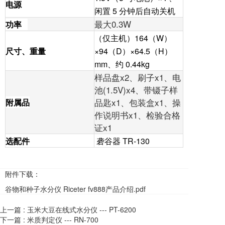
电源
闲置 5 分钟后自动关机
最大0.3W
功率
（仅主机）164（W）
尺寸、重量
×94（D）×64.5（H）
mm、约 0.44kg
样品盘x2、刷子x1、电
池(1.5V)x4、带镊子样
品匙x1、包装盒x1、操
附属品
作说明书x1、检验合格
证x1
选配件
砻谷器 TR-130
附件下载：
谷物和种子水分仪 Riceter fv888产品介绍.pdf
上一篇 :
玉米大豆在线式水分仪 --- PT-6200
下一篇 :
米质判定仪 --- RN-700