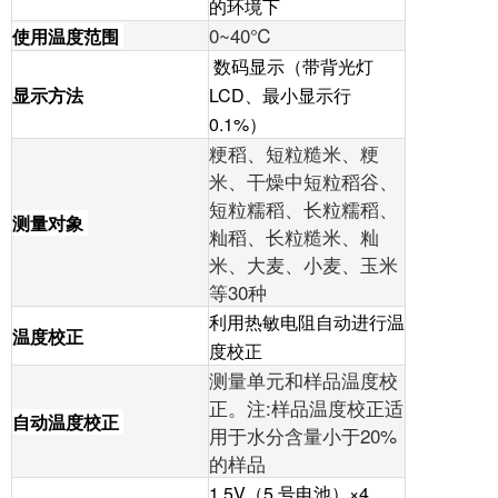
的环境下
0~40℃
使用温度范围
数码显示（带背光灯
显示方法
LCD、最小显示行
0.1%）
粳稻、短粒糙米、粳
米、干燥中短粒稻谷、
短粒糯稻、长粒糯稻、
测量对象
籼稻、长粒糙米、籼
米、大麦、小麦、玉米
等30种
利用热敏电阻自动进行温
温度校正
度校正
测量单元和样品温度校
正。注:样品温度校正适
自动温度校正
用于水分含量小于20%
的样品
1.5V（5 号电池）×4 、