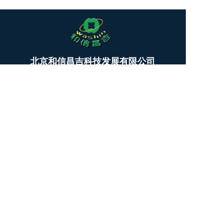
T
北京和信昌吉科技发展有限公司
o
g
BEIJING WASHIN TECHNOLOGY & DEVELOPMENT CO.,LTD.
g
l
公司总部：010-64462809
e
13911731393
n
商务洽谈：13718228855
a
v
技术咨询：18031613826
i
微信公众号
微 信：kettwang （
技术支持
）
g
a
kettcn_LN (商务洽谈）
t
i
Copyright  © 2025 北京和信昌吉科技发展有限公司  All 
o
rights reserved.
n
备案号：
京ICP备20251057
88号-1