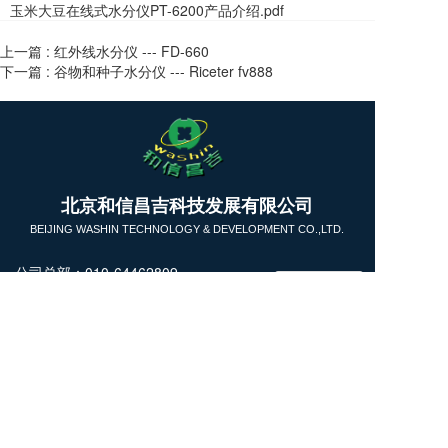
玉米大豆在线式水分仪PT-6200产品介绍.pdf
上一篇 :
红外线水分仪 --- FD-660
下一篇 :
谷物和种子水分仪 --- Riceter fv888
T
北京和信昌吉科技发展有限公司
o
g
BEIJING WASHIN TECHNOLOGY & DEVELOPMENT CO.,LTD.
g
l
公司总部：010-64462809
e
13911731393
n
商务洽谈：13718228855
a
v
技术咨询：18031613826
i
微信公众号
微 信：kettwang （
技术支持
）
g
a
kettcn_LN (商务洽谈）
t