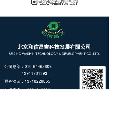
T
北京和信昌吉科技发展有限公司
o
g
BEIJING WASHIN TECHNOLOGY & DEVELOPMENT CO.,LTD.
g
l
公司总部：010-64462809
e
13911731393
n
商务洽谈：13718228855
a
v
技术咨询：18031613826
i
微信公众号
微 信：kettwang （
技术支持
）
g
a
kettcn_LN (商务洽谈）
t
i
Copyright  © 2025 北京和信昌吉科技发展有限公司  All 
o
rights reserved.
n